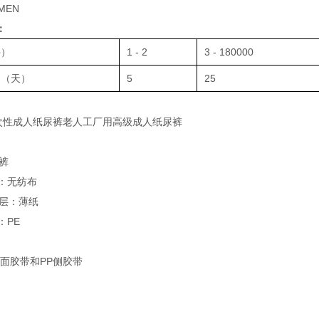
AMEN
：
件）
1 - 2
3 - 180000
间（天）
5
25
次性成人纸尿裤老人工厂用高级成人纸尿裤
裤
：无纺布
层：薄纸
：PE
面胶带和PP侧胶带