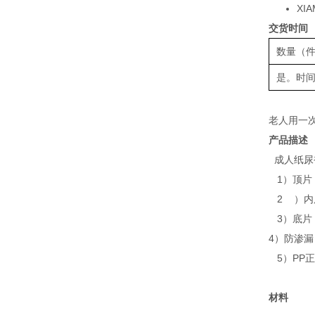
XI
交货时间 
数量（
是。时
老人用一
产品描述
成人纸尿
1）顶片
2 ）内
3）底片
4）防渗漏
5）PP正
材料