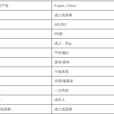
原产地：
Fujian, China
成人纸尿裤
AD-001
PE膜
成人，95g
平纹编织
尿布/尿布
：
干燥表面
：
3D防漏通道
型：
一次性的
层：
成年人
人纸尿裤：
成人纸尿裤