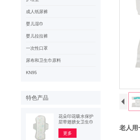
成人纸尿裤
婴儿湿巾
婴儿拉拉裤
一次性口罩
尿布和卫生巾原料
KN95
特色产品
花朵印花吸水保护
层带翅膀女卫生巾
老人用
更多