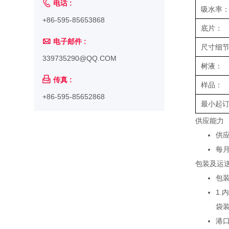

电话 :
吸水率
+86-595-85653868
底片：

电子邮件 :
尺寸细
339735290@QQ.COM
树液：

传真 :
样品：
+86-595-85652868
最小起
供应能力
供
每月
包装及运
包
1.
袋装
港