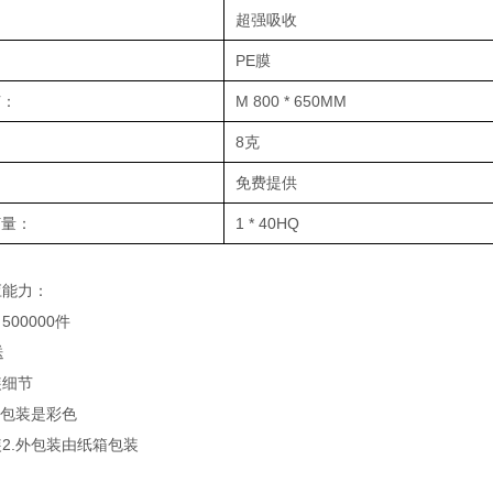
：
超强吸收
PE膜
节：
M 800 * 650MM
8克
免费提供
订量：
1 * 40HQ
应能力：
500000件
送
装细节
内包装是彩色
2.外包装由纸箱包装
口