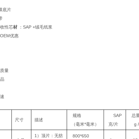
薄膜底片
带
吸收性芯
材
：SAP +绒毛纸浆
OEM优惠
高质量
样品
迅速
规格
SAP
总
尺寸
描述
（毫米*毫米）
克/片
g /
1）顶片：无纺
800*650