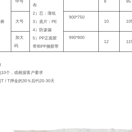
中号
8
95
布
2）芯：薄纸
900*750
大号
10
10
尿裤
3）底片：PE
4）防渗漏
加大
990*800
5）PP正面胶
12
11
码
带和PP侧胶带
输
10个，或根据客户要求
 / T押金的30％后约20-30天