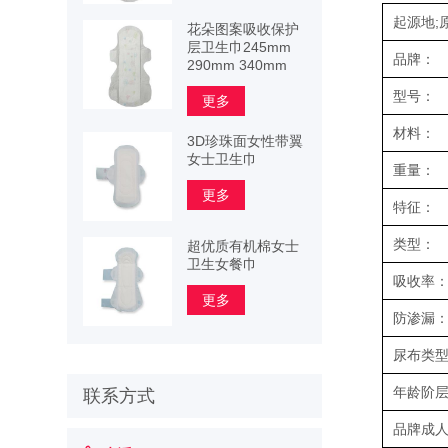
起源地;
花朵图案吸收保护
层卫生巾245mm
品牌：
290mm 340mm
型号：
更多
材料：
3D珍珠面女性带翼
女士卫生巾
重量：
更多
特征：
类型：
超优质有机棉女士
卫生女餐巾
吸收率
更多
防渗漏
尿布类
年龄阶
联系方式
品牌成