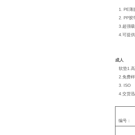
1. PE
2. PP胶
3.超强
4.可提供
成人
软垫1.
2.免费
3. ISO
4.交货
编号：