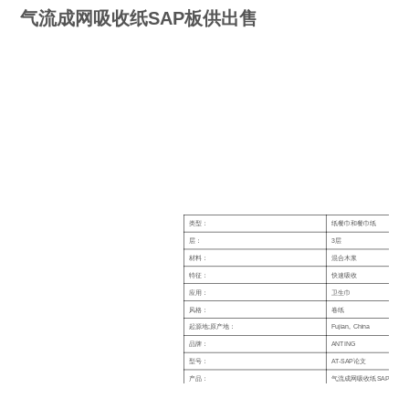
气流成网吸收纸SAP板供出售
类型：
纸餐巾和餐巾纸
层：
3层
材料：
混合木浆
特征：
快速吸收
应用：
卫生巾
风格：
卷纸
起源地;原产地：
Fujian, China
品牌：
ANTING
型号：
AT-SAP论文
产品：
气流成网吸收纸SAP板供
芯线直径：
76毫米