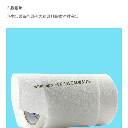
正在加载信息：
1 * 20GP装载量为
产品图片
基本重量：
35gsm-120gsm
卫生纸尿布的原价大卷原料吸收性树液纸
重量：
35-200克
芯线直径：
76毫米
港口：
Xiamen, China
样品：
免费样品进行测
适用范围
尿布，卫生巾，
产品运输
采样时间
7-15天以内取样
交货时间
确认存款后25-30
起订量
1吨
1 * 20GP装载量为
装货数量
1 * 40HQ装载量
卷装收缩包装在容
包装
或根据客户要求
T / T：按T /
支付
单副本的余额。
信用证：即期信
产品描述
1.快速吸收水，
2.
标准化的包装降低
特征
4.带有专用纸盘