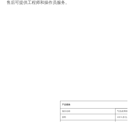
售后可提供工程师和操作员服务。
产品规格
项目名称
气流成网纸
原料
100％原生木浆+ 
做工技术：
热粘合
标准宽度：
145毫米
宽度：
35-1380毫米