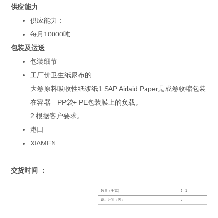
宽度：
250mm-500mm
供应能力
SAP内容：
根据客户要求
供应能力：
颜色：
白色的
样品：
免费提供
每月10000吨
表现：
快速吸收
包装及运送
长度：
定制
标准：
标准
包装细节
包装：
卷装，带拉伸膜
工厂价卫生纸尿布的
大卷原料吸收性纸浆纸1.SAP Airlaid Paper是成卷收缩包装
在容器，PP袋+ PE包装膜上的负载。
2.根据客户要求。
港口
XIAMEN
交货时间 ：
数量（千克）
1 - 1
> 1
是。时间（天）
3
有