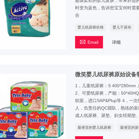
超级柔软的婴儿皮肤，带来舒适
时变为蓝色，告诉您宝宝何时需
合
婴儿纸尿裤价格
婴儿干尿布

Email
详细
微笑婴儿纸尿裤原始设备
1，儿童纸尿裤：S 400*280mm ,M 
2、可爱纸尿裤，产能：50*40H
软面，进口SAP&Plup等 4
人，负责任的QC团队，熟练的装
成人纸尿裤、尿垫、妇女经期垫
最便宜的婴儿纸尿裤
最便宜的新