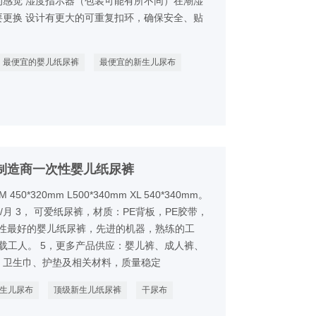
的感觉 湿度指示器（包装可能有所不同）在潮湿
要更换 设计有更大的可重复扣环，确保安全、贴
最便宜的婴儿纸尿裤
最便宜的新生儿尿布
制造商一次性婴儿纸尿裤
450*320mm L500*340mm XL 540*340mm。
Q/月 3， 可爱纸尿裤，材质：PE背板，PE胶带，
，一次性最好的婴儿纸尿裤，先进的机器，熟练的工
载工人。 5，更多产品供应：婴儿裤、成人裤、
、卫生巾、护垫及相关材料，质量稳定
生儿尿布
顶级新生儿纸尿裤
干尿布