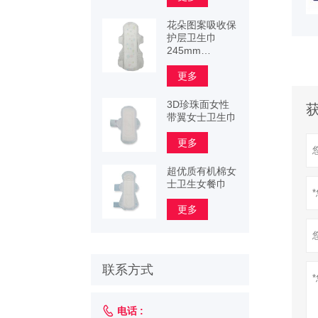
花朵图案吸收保
护层卫生巾
245mm
290mm
340mm
更多
3D珍珠面女性
带翼女士卫生巾
更多
超优质有机棉女
士卫生女餐巾
更多
联系方式

电话 :