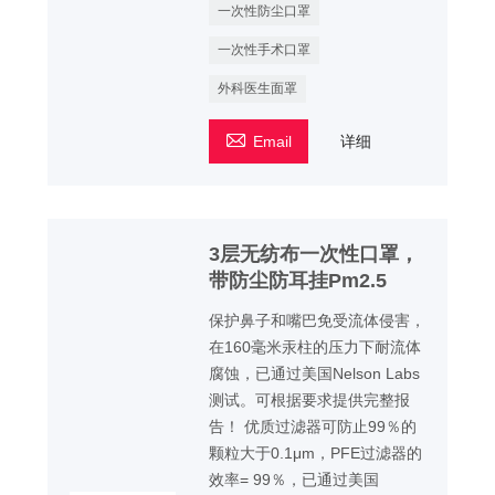
一次性防尘口罩
一次性手术口罩
外科医生面罩

Email
详细
3层无纺布一次性口罩，
带防尘防耳挂Pm2.5
保护鼻子和嘴巴免受流体侵害，
在160毫米汞柱的压力下耐流体
腐蚀，已通过美国Nelson Labs
测试。可根据要求提供完整报
告！ 优质过滤器可防止99％的
颗粒大于0.1μm，PFE过滤器的
效率= 99％，已通过美国