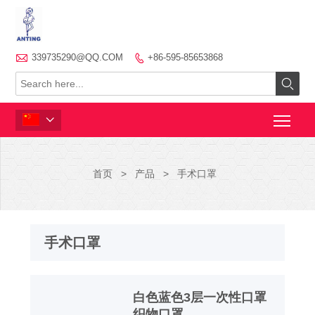

339735290@QQ.COM
+86-595-85653868



首页
>
产品
>
手术口罩
手术口罩
白色蓝色3层一次性口罩
织物口罩